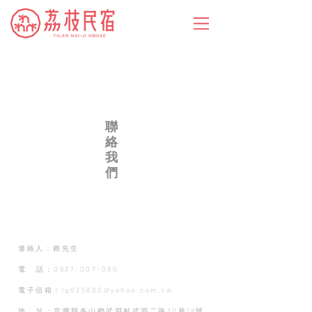
聯
絡
我
們
連絡人：賴先生
​電 話：0937-007-080
電子信箱：lg025800@yahoo.com.tw
地 址：宜蘭縣冬山鄉武淵村武淵二路30巷18號