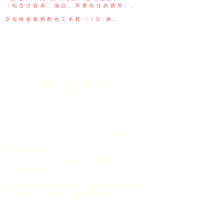
〈包含沙發床、備品、早餐與住房費用〉。
③加棉
被服務酌收工
本費150元/條
。
注 意 事 項
◆Check in : PM 3：00 以後 /
Check out：AM 11：00 以前。
◆早餐時間: AM 07：30 ~ AM
09:30。
〈
若有茹素，請於入住前及
入住時告知
〉
◆若因行程可能延誤，無法在規定時間
内辦理入住手續，請務必事先與入住民
宿電铦確認。