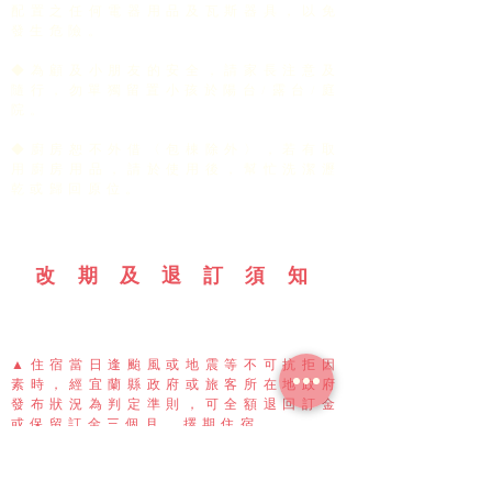
配置之任何電器用品及瓦斯器具，以免
發生危險。
◆為顧及小朋友的安全，請家長注意及
隨行，勿單獨留置小孩於陽台/露台/庭
院。
◆廚房恕不外借
〈
包棟除外
〉
，若有取
用廚房用品，請於使用後，幫忙洗潔瀝
乾或歸回原位。
改 期 及 退 訂 須 知
▲住宿當日逢颱風或地震等不可抗拒因
素時，
經宜蘭縣政府或旅客所在地政府
發布狀況為判定準則，
可全額退回訂金
或保留訂金三個月，擇期住宿。
▲颱風改期或取消以宜蘭當地或住客居
住地的陸上颱風警報為主，
以中央氣象