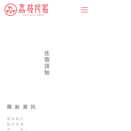
住
宿
須
知
匯 款 資 訊
匯款銀行：
銀行代號：
戶 名：