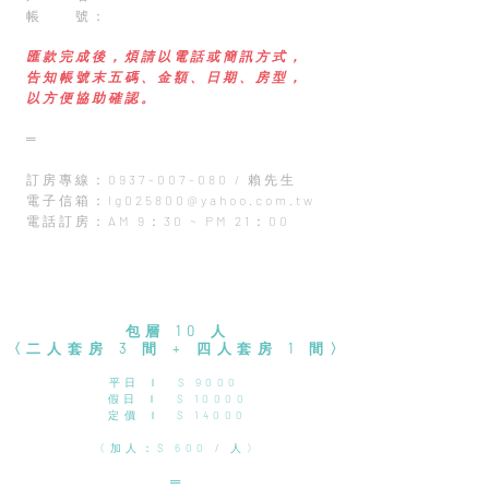
帳 號：
匯款完成後，煩請以電話或簡訊方式，
告知帳號末五碼、金額、日期、房型，
以方便協助確認。
═
訂房專線：0937-007-080 / 賴先生
電子信箱：
lg025800@yahoo.com.tw
電話訂房：AM 9：30 ~ PM 21：00
包層 10 人
〈二人套房 3 間 + 四人套房 1 間〉
​平日 Ｉ $ 9000
假日 Ｉ $ 10000
定價 Ｉ $ 14000
〈加人：$ 600 / 人〉
═