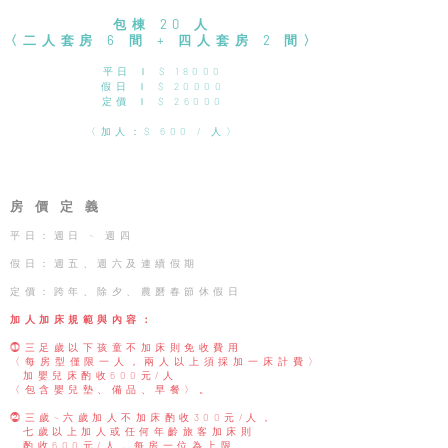
包棟 20 人
〈二人套房 6 間 + 四人套房 2 間〉
​​平日 Ｉ $ 18000
假日 Ｉ $ 20000
定價 Ｉ $ 26000
〈加人：$ 600 / 人〉
房 價 定 義
平日：週日 ~ 週四
假日：週五、週六及連續假期
定價：跨年、除夕、農磿春節休假日
加人加床規範與內容：
⓵三足歲以下孩童不加床則免收費用
〈每房型僅限一人，兩人以上須採加一床計費〉
加嬰兒床酌收600元/人
〈包含嬰兒墊、備品、早餐〉。
⓶三歲~六歲加人不加床酌收300元/人，
七歲以上加人或任何年齡旅客加床則
酌收600元/人，
每房一位為上限。