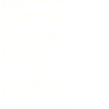
◆入住時請出示身分證件以供登記，並
請繳清餘額。
◆民宿為維護住宿品質，請依照入住人
數訂房以避免爭議，若有增減請務必事
先告知。
◆續住的房客，民宿不主動提供更換毛
巾或浴巾，如需更換請主動告知。
◆為維護住宿品質，室内禁止吸煙、嚼
檳榔，並請勿攜帶寵物，不便處請見
諒。
◆為維護安寧, 請於PM 10：00後，
勿大聲喧嘩，包棟戶外烤肉活動亦於
PM 10
：0
0前結束。
◆個人貴重物品請自行妥善保管、如有
遣失恕不負責，敬請見諒。
◆請勿破壞屋内物品，退房時若經發現
損壞或遣失，需照價賠償。
◆為維護民宿内安全，禁止使用非客房